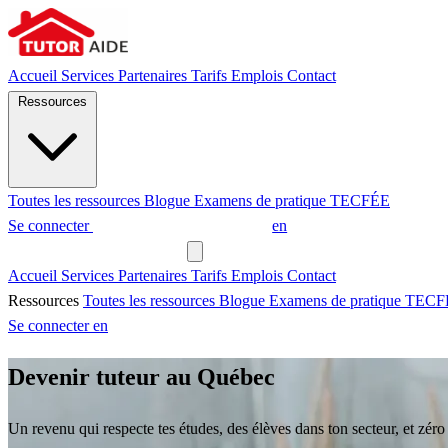
Accueil
Services
Partenaires
Tarifs
Emplois
Contact
Ressources
Toutes les ressources
Blogue
Examens de pratique
TECFÉE
Se connecter
Demander un tuteur
en
Demander un tuteur
Accueil
Services
Partenaires
Tarifs
Emplois
Contact
Ressources
Toutes les ressources
Blogue
Examens de pratique
TECF
Se connecter
en
Devenir tuteur au Québec
Un revenu qui respecte tes études, des élèves dans ton secteur, et zéro