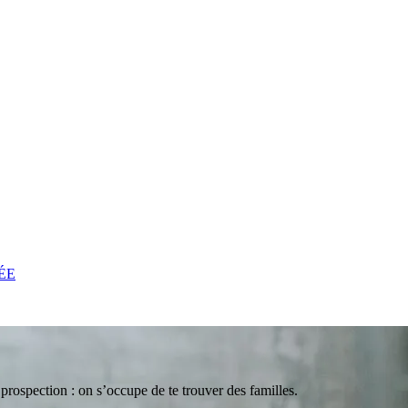
ÉE
 prospection : on s’occupe de te trouver des familles.