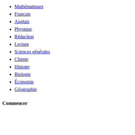
Mathématiques
Français
Anglais
Physique
Rédaction
Lecture
Sciences générales
Chimie
Histoire
Biologie
Économie
Géographie
Commencer
Demander un tuteur