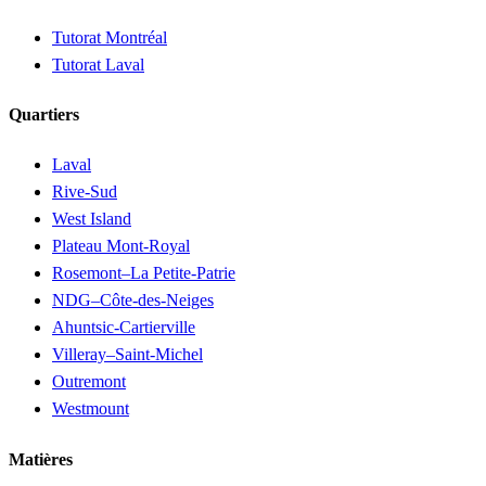
Tutorat Montréal
Tutorat Laval
Quartiers
Laval
Rive-Sud
West Island
Plateau Mont-Royal
Rosemont–La Petite-Patrie
NDG–Côte-des-Neiges
Ahuntsic-Cartierville
Villeray–Saint-Michel
Outremont
Westmount
Matières