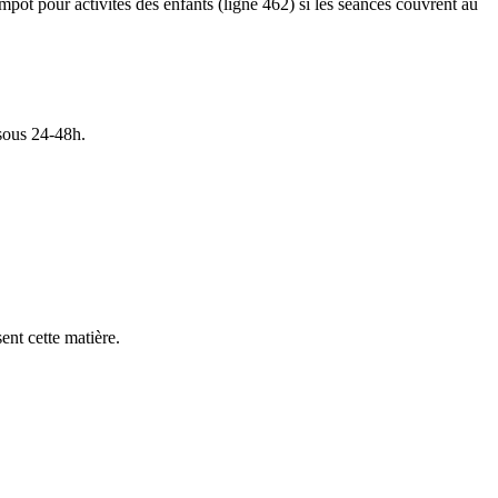
mpôt pour activités des enfants (ligne 462) si les séances couvrent au
sous 24-48h.
ent cette matière.