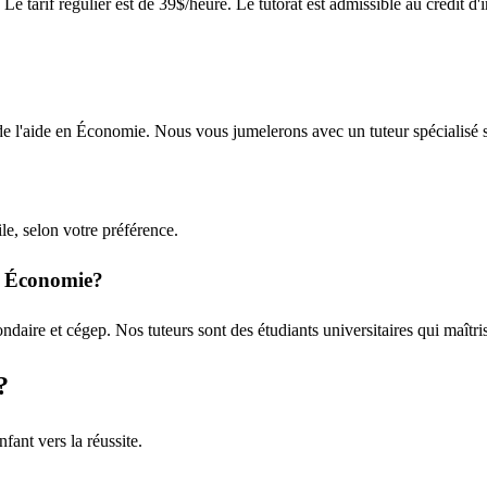
tarif régulier est de 39$/heure. Le tutorat est admissible au crédit d'i
de l'aide en Économie. Nous vous jumelerons avec un tuteur spécialisé 
le, selon votre préférence.
en Économie?
aire et cégep. Nos tuteurs sont des étudiants universitaires qui maîtris
?
ant vers la réussite.