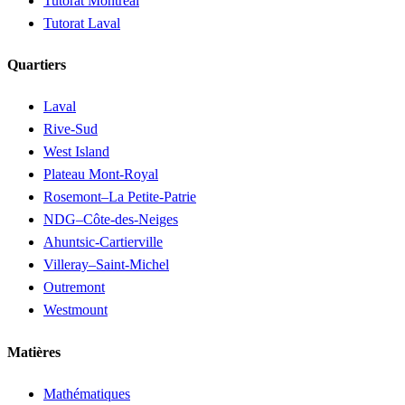
Tutorat Montréal
Tutorat Laval
Quartiers
Laval
Rive-Sud
West Island
Plateau Mont-Royal
Rosemont–La Petite-Patrie
NDG–Côte-des-Neiges
Ahuntsic-Cartierville
Villeray–Saint-Michel
Outremont
Westmount
Matières
Mathématiques