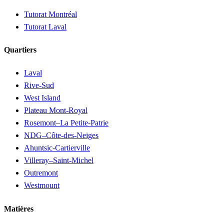
Tutorat Montréal
Tutorat Laval
Quartiers
Laval
Rive-Sud
West Island
Plateau Mont-Royal
Rosemont–La Petite-Patrie
NDG–Côte-des-Neiges
Ahuntsic-Cartierville
Villeray–Saint-Michel
Outremont
Westmount
Matières