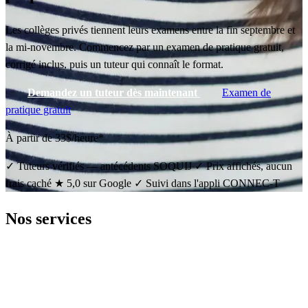
Les collèges privés tiennent leurs examens entre la fin septembre et
la mi-novembre. Commencez par un examen de pratique gratuit,
corrigé inclus, puis un tuteur qui connaît le format.
Demandez un tuteur dès maintenant
Examen de
pratique gratuit
À partir de 33$/heure*
✓
Tuteurs vérifiés — antécédents SOQUIJ
✓
Prix affichés, aucun
frais caché
★
5,0 sur Google
✓
Suivi dans l'appli CONNEC-T
Nos services