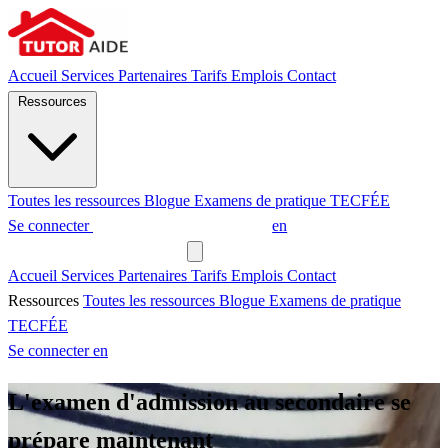
Accueil
Services
Partenaires
Tarifs
Emplois
Contact
Ressources
Toutes les ressources
Blogue
Examens de pratique
TECFÉE
Se connecter
Demander un tuteur
en
Demander un tuteur
Accueil
Services
Partenaires
Tarifs
Emplois
Contact
Ressources
Toutes les ressources
Blogue
Examens de pratique
TECFÉE
Se connecter
en
L'examen d'admission au secondaire se
prépare maintenant