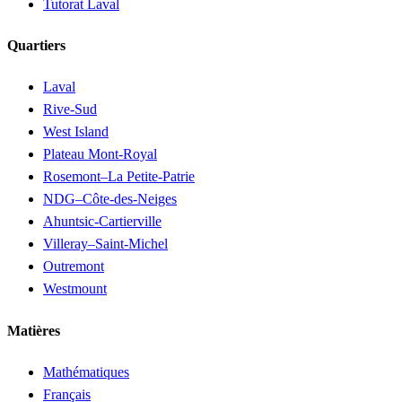
Tutorat Laval
Quartiers
Laval
Rive-Sud
West Island
Plateau Mont-Royal
Rosemont–La Petite-Patrie
NDG–Côte-des-Neiges
Ahuntsic-Cartierville
Villeray–Saint-Michel
Outremont
Westmount
Matières
Mathématiques
Français