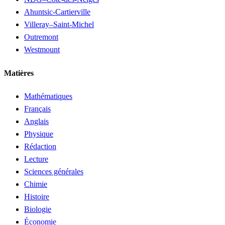
Ahuntsic-Cartierville
Villeray–Saint-Michel
Outremont
Westmount
Matières
Mathématiques
Français
Anglais
Physique
Rédaction
Lecture
Sciences générales
Chimie
Histoire
Biologie
Économie