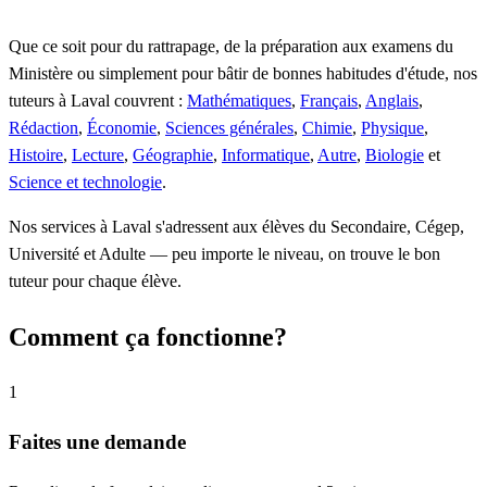
Que ce soit pour du rattrapage, de la préparation aux examens du
Ministère ou simplement pour bâtir de bonnes habitudes d'étude, nos
tuteurs à Laval couvrent :
Mathématiques
,
Français
,
Anglais
,
Rédaction
,
Économie
,
Sciences générales
,
Chimie
,
Physique
,
Histoire
,
Lecture
,
Géographie
,
Informatique
,
Autre
,
Biologie
et
Science et technologie
.
Nos services à Laval s'adressent aux élèves du Secondaire, Cégep,
Université et Adulte — peu importe le niveau, on trouve le bon
tuteur pour chaque élève.
Comment ça fonctionne?
1
Faites une demande