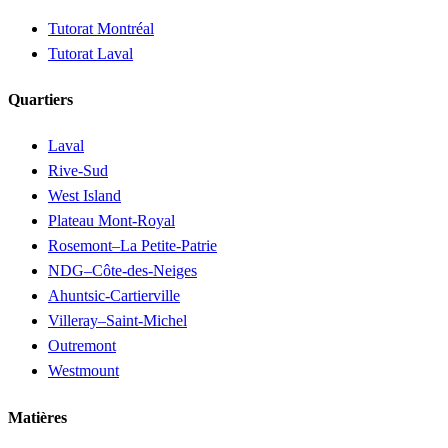
Tutorat Montréal
Tutorat Laval
Quartiers
Laval
Rive-Sud
West Island
Plateau Mont-Royal
Rosemont–La Petite-Patrie
NDG–Côte-des-Neiges
Ahuntsic-Cartierville
Villeray–Saint-Michel
Outremont
Westmount
Matières