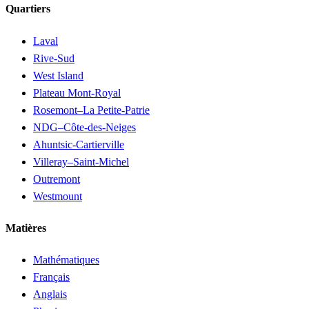
Quartiers
Laval
Rive-Sud
West Island
Plateau Mont-Royal
Rosemont–La Petite-Patrie
NDG–Côte-des-Neiges
Ahuntsic-Cartierville
Villeray–Saint-Michel
Outremont
Westmount
Matières
Mathématiques
Français
Anglais