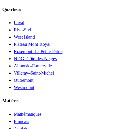
Quartiers
Laval
Rive-Sud
West Island
Plateau Mont-Royal
Rosemont–La Petite-Patrie
NDG–Côte-des-Neiges
Ahuntsic-Cartierville
Villeray–Saint-Michel
Outremont
Westmount
Matières
Mathématiques
Français
Anglais