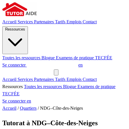
Accueil
Services
Partenaires
Tarifs
Emplois
Contact
Ressources
Toutes les ressources
Blogue
Examens de pratique
TECFÉE
Se connecter
Demander un tuteur
en
Demander un tuteur
Accueil
Services
Partenaires
Tarifs
Emplois
Contact
Ressources
Toutes les ressources
Blogue
Examens de pratique
TECFÉE
Se connecter
en
Accueil
/
Quartiers
/
NDG–Côte-des-Neiges
Tutorat à NDG–Côte-des-Neiges