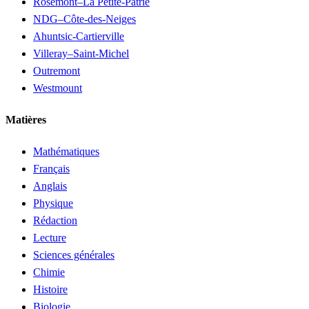
Rosemont–La Petite-Patrie
NDG–Côte-des-Neiges
Ahuntsic-Cartierville
Villeray–Saint-Michel
Outremont
Westmount
Matières
Mathématiques
Français
Anglais
Physique
Rédaction
Lecture
Sciences générales
Chimie
Histoire
Biologie