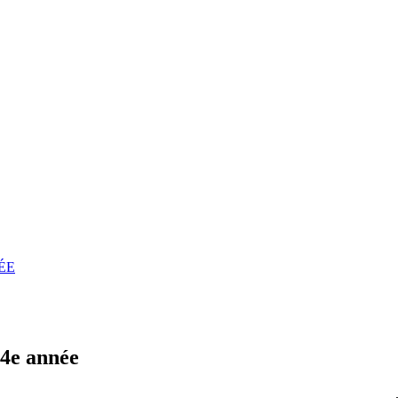
ÉE
4e année